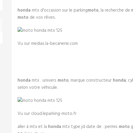
honda
mtx d'occasion sur le parking
moto
, la recherche de
moto
de vos rêves.
Vu sur medias.la-becanerie.com
honda
mtx . univers
moto
; marque constructeur
honda
; c
selon votre véhicule.
Vu sur cloud.leparking-moto.fr
aller à mtx et la
honda
mtx type jd date de . permis
moto
g