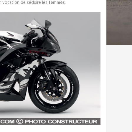
r
vocation de séduire les
femme
s.