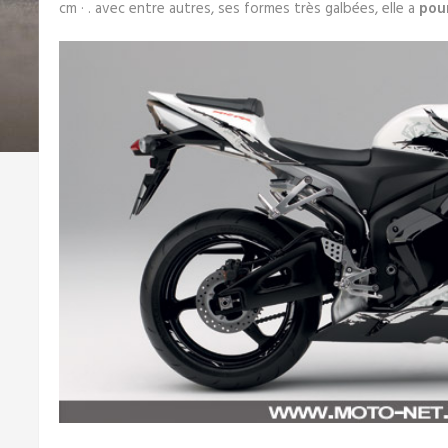
cm · . avec entre autres, ses formes très galbées, elle a
pou