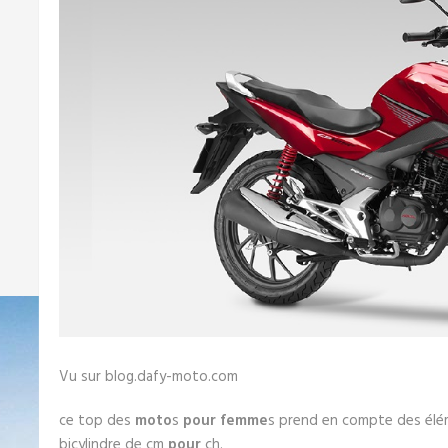
Vu sur blog.dafy-moto.com
ce top des
moto
s
pour femme
s prend en compte des él
bicylindre de cm
pour
ch.