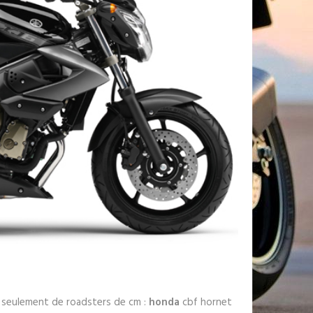
 seulement de roadsters de cm :
honda
cbf hornet