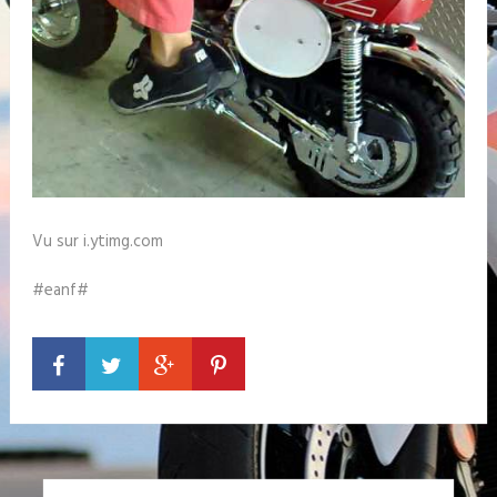
Vu sur i.ytimg.com
#eanf#