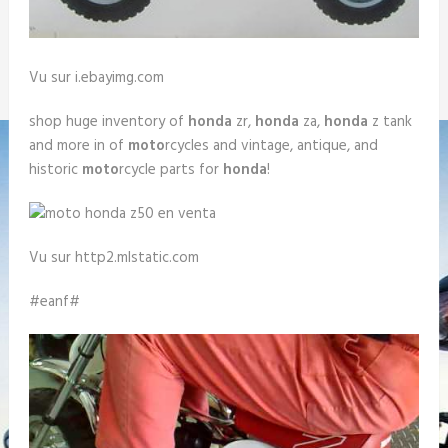
Vu sur i.ebayimg.com
shop huge inventory of
honda
zr,
honda
za,
honda
z tank
and more in of
moto
rcycles and vintage, antique, and
historic
moto
rcycle parts for
honda
!
Vu sur http2.mlstatic.com
#eanf#