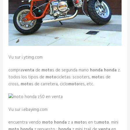
Vu sur i.ytimg.com
compra
venta
de
moto
s de segunda mano
honda honda
z.
todos los tipos de
moto
cicletas: scooters,
moto
s de
cross,
moto
s de carretera, ciclo
moto
res, etc.
Vu sur i.ebayimg.com
encuentra vendo
moto honda
z a
moto
s en tu
moto
. mini
moto honda
z repuesto ;
honda
z mini trail de
venta
en