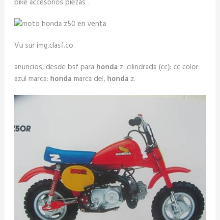
bike accesorios piezas .
Vu sur img.clasf.co
anuncios, desde bsf para
honda
z. cilindrada (cc): cc color:
azul marca:
honda
marca del,
honda
z.