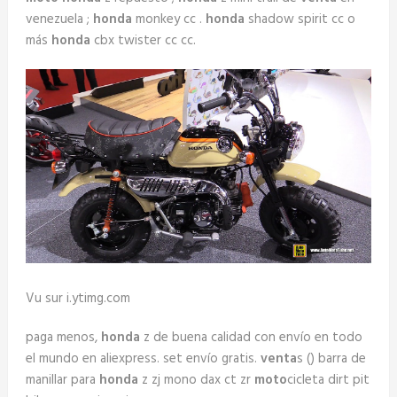
venezuela ;
honda
monkey cc .
honda
shadow spirit cc o
más
honda
cbx twister cc cc.
Vu sur i.ytimg.com
paga menos,
honda
z de buena calidad con envío en todo
el mundo en aliexpress. set envío gratis.
venta
s () barra de
manillar para
honda
z zj mono dax ct zr
moto
cicleta dirt pit