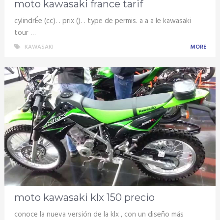
moto kawasaki france tarif
cylindrÉe (cc). . prix (). . type de permis. a a a le kawasaki
tour …
KAWASAKI
MORE
moto kawasaki klx 150 precio
conoce la nueva versión de la klx , con un diseño más