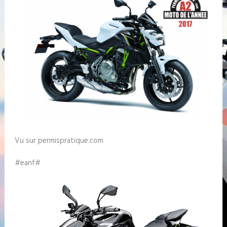
Vu sur permispratique.com
#eanf#