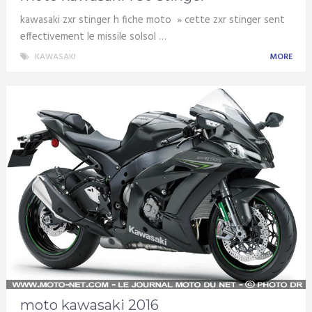
kawasaki zxr stinger h fiche moto » cette zxr stinger sent
effectivement le missile solsol …
KAWASAKI
MORE
moto kawasaki 2016