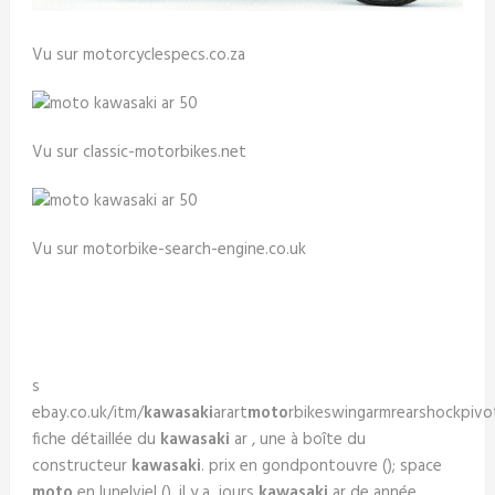
Vu sur motorcyclespecs.co.za
Vu sur classic-motorbikes.net
Vu sur motorbike-search-engine.co.uk
s
ebay.co.uk/itm/
kawasaki
arart
moto
rbikeswingarmrearshockpivo
fiche détaillée du
kawasaki
ar , une à boîte du
constructeur
kawasaki
. prix en gondpontouvre (); space
moto
en lunelviel (). il y a jours
kawasaki
ar de année .