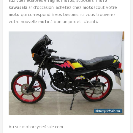
aux vues éclatées en ligne.
moto
s, scooters
moto
kawasaki
ar d'occasion: achetez chez
moto
scout votre
moto
qui correspond à vos besoins. ici vous trouverez
votre nouvelle
moto
à bon un prix et #eanf#
Vu sur motorcycle4sale.com