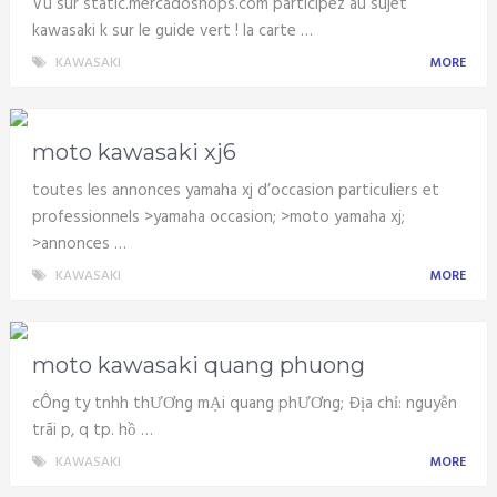
Vu sur static.mercadoshops.com participez au sujet
kawasaki k sur le guide vert ! la carte …
KAWASAKI
MORE
moto kawasaki xj6
toutes les annonces yamaha xj d’occasion particuliers et
professionnels >yamaha occasion; >moto yamaha xj;
>annonces …
KAWASAKI
MORE
moto kawasaki quang phuong
cÔng ty tnhh thƯƠng mẠi quang phƯƠng; Địa chỉ: nguyễn
trãi p, q tp. hồ …
KAWASAKI
MORE