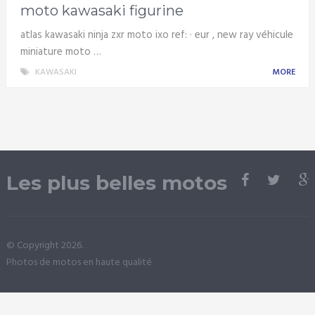
moto kawasaki figurine
atlas kawasaki ninja zxr moto ixo ref: · eur , new ray véhicule
miniature moto …
KAWASAKI
MORE
Les plus belles motos
© Copyright 2026.
Photos de motos en haute qualité