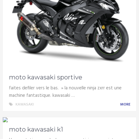
moto kawasaki sportive
faites defiler vers le bas. » la nouvelle ninja zxrr est une
machine fantastique. kawasaki …
KAWASAKI
MORE
moto kawasaki k1