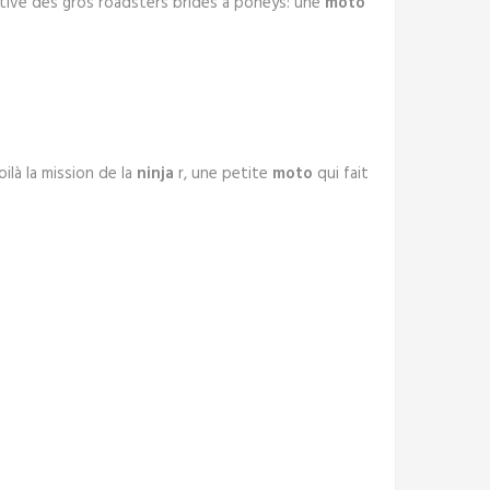
ative des gros roadsters bridés à poneys: une
moto
ilà la mission de la
ninja
r, une petite
moto
qui fait