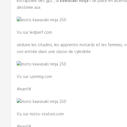
extrapolée des gpz , la
kawasaki ninja
r se place en altern
destinée aux
Vu sur ledperf.com
séduire les citadins, les apprentis motards et les femmes, vo
son entrée dans une classe de cylindrée
Vu sur i.pinimg.com
#eanf#
Vu sur moto-station.com
#eanf#