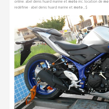
online. abel denis huard marine et
moto
inc. location de
mo
redéfinie · abel denis huard marine et
moto
, $