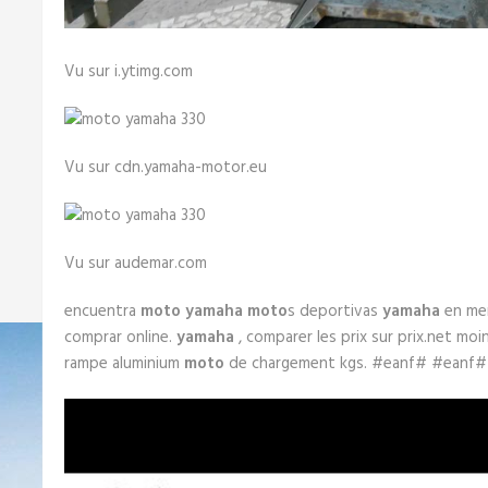
Vu sur i.ytimg.com
Vu sur cdn.yamaha-motor.eu
Vu sur audemar.com
encuentra
moto yamaha
moto
s deportivas
yamaha
en mer
comprar online.
yamaha
, comparer les prix sur prix.net moi
rampe aluminium
moto
de chargement kgs. #eanf# #eanf#