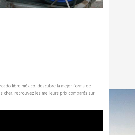
cado libre méxico. descubre la mejor forma de
ns cher, retrouvez les meilleurs prix comparés sur