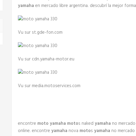
yamaha
en mercado libre argentina. descubrí la mejor forma
Vu sur st.gde-fon.com
Vu sur cdn.yamaha-motor.eu
Vu sur media.motoservices.com
encontre
moto yamaha
moto
s naked
yamaha
no mercado l
online. encontre
yamaha
nova
moto
s
yamaha
no mercado l