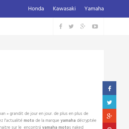
Honda
Kawasaki
Yamaha
an » grandit de jour en jour. de plus en plus de
z l'actualité
moto
de la marque
yamaha
décryptée
naitre sur le encontrá
yamaha
moto
s naked