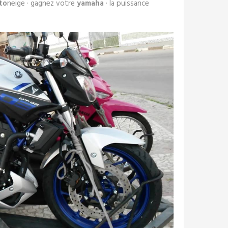
to
neige · gagnez votre
yamaha
· la puissance