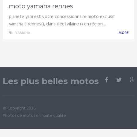
moto yamaha rennes
planete yam est votre concessionnaire moto exclusif
yamaha à rennes(), dans illeetvilaine () en région …
YAMAHA
MORE
Les plus belles motos
© Copyright 2026.
Photos de motos en haute qualité