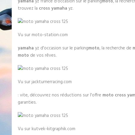
yamaha
yz france d'occasion sur le parking
moto
, la recher
trouvez la
cross yamaha
yz.
Vu sur moto-station.com
yamaha
yz d'occasion sur le parking
moto
, la recherche de
moto
de vos rêves.
Vu sur jackturnerracing.com
: vite, découvrez nos réductions sur l'offre
moto cross
ya
garanties.
Vu sur kutvek-kitgraphik.com