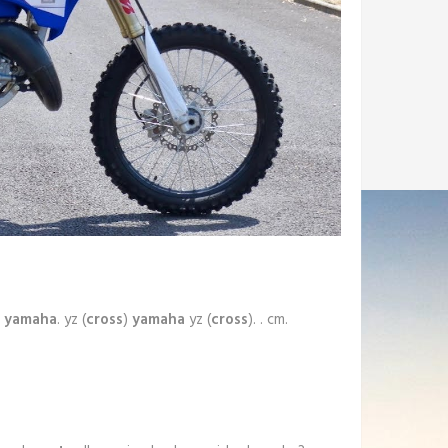
g
yamaha
. yz (
cross
)
yamaha
yz (
cross
). . cm.