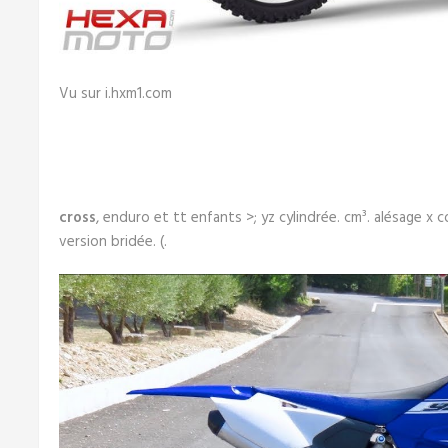
Vu sur i.hxm1.com
cross
, enduro et tt enfants >; yz cylindrée. cm³. alésage x 
version bridée. (.