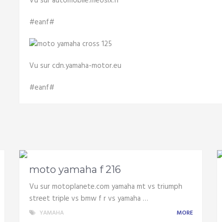
Vu sur automobile.meosix.fr
#eanf#
Vu sur cdn.yamaha-motor.eu
#eanf#
moto yamaha f 216
Vu sur motoplanete.com yamaha mt vs triumph
street triple vs bmw f r vs yamaha …
YAMAHA
MORE