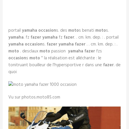
portail
yamaha occasion
s. des
moto
s benati
moto
s.
yamaha
. fz
fazer yamaha
fz
fazer
. . cm. km. dep. : . portail
yamaha occasion
s.
fazer
yamaha fazer
. . cm. km. dep. : .
moto
. desclaux
moto
passion
yamaha
fazer
fzs
occasion
s
moto
'' la réalisation est alléchante : le
tonitruant bouilleur de l'hypersportive r dans une
fazer
. de
quoi
Vu sur photos.moto85.com