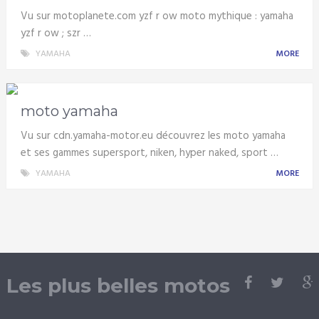
Vu sur motoplanete.com yzf r ow moto mythique : yamaha
yzf r ow ; szr …
YAMAHA
MORE
moto yamaha
Vu sur cdn.yamaha-motor.eu découvrez les moto yamaha
et ses gammes supersport, niken, hyper naked, sport …
YAMAHA
MORE
Les plus belles motos