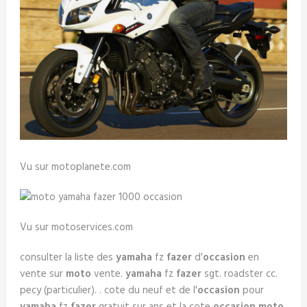
Vu sur motoplanete.com
Vu sur motoservices.com
consulter la liste des
yamaha
fz
fazer
d'
occasion
en
vente sur
moto
vente.
yamaha
fz
fazer
sgt. roadster cc.
pecy (particulier). . cote du neuf et de l'
occasion
pour