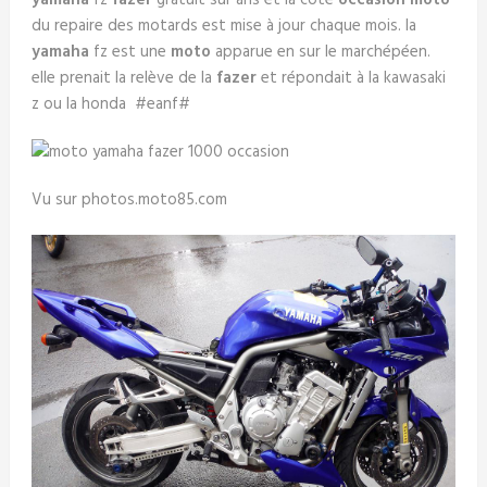
yamaha
fz
fazer
gratuit sur ans et la cote
occasion moto
du repaire des motards est mise à jour chaque mois. la
yamaha
fz est une
moto
apparue en sur le marchépéen.
elle prenait la relève de la
fazer
et répondait à la kawasaki
z ou la honda #eanf#
Vu sur photos.moto85.com