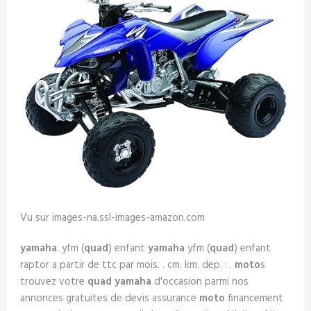
Vu sur images-na.ssl-images-amazon.com
yamaha
. yfm (
quad
) enfant
yamaha
yfm (
quad
) enfant
raptor a partir de ttc par mois. . cm. km. dep. : .
moto
s
trouvez votre
quad yamaha
d'occasion parmi nos
annonces gratuites de devis assurance
moto
financement