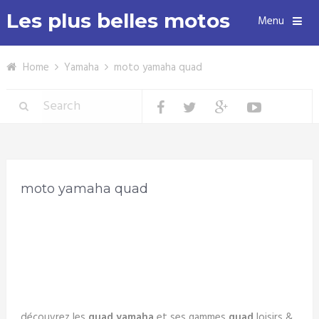
Les plus belles motos
Menu
Home
Yamaha
moto yamaha quad
moto yamaha quad
découvrez les
quad yamaha
et ses gammes
quad
loisirs &