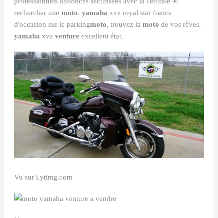
professionnels annonces sécurisées avec la centrale ®
rechercher une
moto
.
yamaha
xvz royal star france
d'occasion sur le parking
moto
, trouvez la
moto
de vos rêves.
yamaha
xvz
venture
excellent état.
Vu sur i.ytimg.com