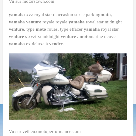
Vu sur motorstown.com
yamaha
xvz royal star d'occasion sur le parking
moto
,
yamaha venture
royale royale
yamaha
royal star midnight
venture
. type
moto
roues. type effacer
yamaha
royal star
venture
s xvztfsr midnight
venture
.
moto
marine neuve
yamaha
ex deluxe à
vendre
.
Vu sur veilleuxmotoperformance.com