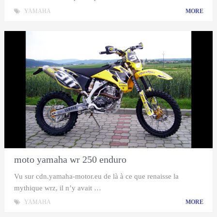
YAMAHA
MORE
moto yamaha wr 250 enduro
Vu sur cdn.yamaha-motor.eu de là à ce que renaisse la
mythique wrz, il n’y avait …
YAMAHA
MORE