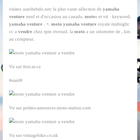
visitez autohebdo.net: la plus vaste sélection de
yamaha
venture
neuf et d'occasion au canada.
moto
s et vtt · keyword;
yamaha venture
. ×.
moto yamaha venture
royale midnight
cc a
vendre
chez rpm rivesud. la
moto
a un odometre de , km
au compteur.
Vu sur fencar.ca
#eanf#
Vu sur petites-annonces.moto-station.com
Vu sur vintagebike.co.uk