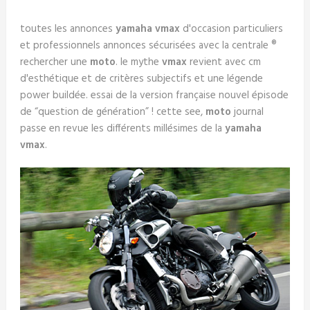
toutes les annonces
yamaha vmax
d'occasion particuliers
et professionnels annonces sécurisées avec la centrale ®
rechercher une
moto
. le mythe
vmax
revient avec cm
d'esthétique et de critères subjectifs et une légende
power buildée. essai de la version française nouvel épisode
de “question de génération” ! cette see,
moto
journal
passe en revue les différents millésimes de la
yamaha
vmax
.