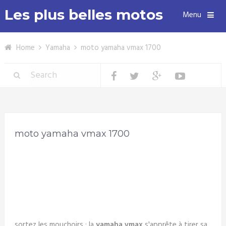
Les plus belles motos
Menu
Home
Yamaha
moto yamaha vmax 1700
moto yamaha vmax 1700
sortez les mouchoirs : la
yamaha vmax
s'apprête à tirer sa