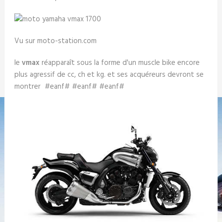
Vu sur moto-station.com
le
vmax
réapparaît sous la forme d'un muscle bike encore
plus agressif de cc, ch et kg. et ses acquéreurs devront se
montrer #eanf# #eanf# #eanf#